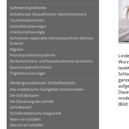
Schmerzsyndrome
Blut, Krebs und Infektionen
Neurologie
Anhaltender idiopathischer Gesichtsschmerz
Haut, Haare und Nägel
Schmerz- und Schla
Clusterkopfschmerz
Gelenkblockierungen
Psychische Erkrankungen
Frauenkrankheiten
Interkostalneuralgie
Komplexes regionales Schmerzsyndrom (Morbus
Sudeck)
Migräne
Lind
Postamputationssyndrom
Rückenschmerz- und Nackenschmerz-Syndrome
Wurze
Spannungskopfschmerz
laute
Trigeminusneuralgie
Schla
ganze
Hintergrundwissen Schlafmedizin
aufge
Das medizinische Fachgebiet Schlafmedizin
Dauer
Die Schlafphasen
mode
Die Steuerung des Schlafs
(Bil
Schlafbedarf
Schlafmedizinische Diagnostik
Wann wir schlafen
Warum wir schlafen