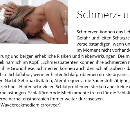
Apotheken vor Ort!
Männerkrankheiten
Schmerz- u
fmedizin
Schmerzen können das Lebe
Gefahr und leiten Schutzref
verselbständigen, wenn un
im Moment nicht vorhande
erung und bergen erhebliche Risiken und Nebenwirkungen. Die m
l: nämlich im Kopf. „Schmerzpatienten können ihre Schmerzen nic
t ihre Grundthese. Schmerzen können auch den Schlaf rauben - da
f im Schlaflabor, wenn er hinter Schlafproblemen ernste organi
n Nacht Gehirnaktivitäten, Atemfrequenz, die Sauerstoffsättigung
zeichnet. Hinter sehr vielen Schlafproblemen stecken aber kein
belastungen. Schlaffördernde Medikamente treten für die Schla
rne Verhaltenstherapien immer weiter durchsetzen.
d: Wavebreakmediamicrro/veer)